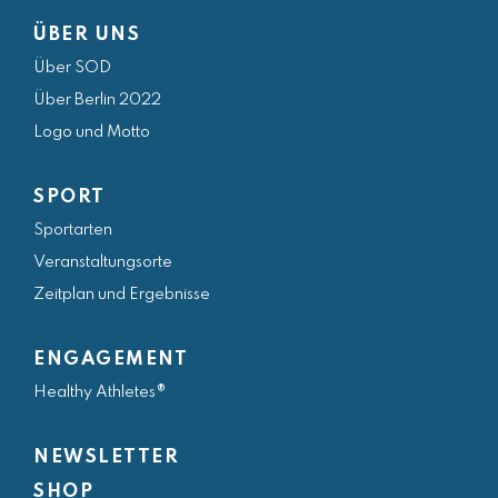
a
n
w
i
o
ÜBER UNS
c
s
i
n
u
Über SOD
e
t
t
k
t
Über Berlin 2022
b
a
t
e
u
Logo und Motto
o
g
e
d
b
o
r
r
i
e
SPORT
k
a
n
Sportarten
m
Veranstaltungsorte
Zeitplan und Ergebnisse
ENGAGEMENT
Healthy Athletes®
NEWSLETTER
SHOP