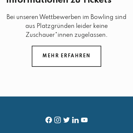
Informationen zu Tickets
Bei unseren Wettbewerben im Bowling sind
aus Platzgründen leider keine
Zuschauer*innen zugelassen.
MEHR ERFAHREN
f
i
t
l
y